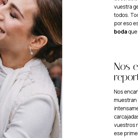
vuestra ge
todos. To
por eso es
boda
que 
Nos 
repor
Nos encan
muestran v
intensament
carcajada
vuestros r
ese prime