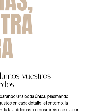
IAS,
STRA
RA
damos vuestros
rdos
eparando una boda única, plasmando
ustos en cada detalle: el entorno, la
, la luz. Además, compartiréis ese día con