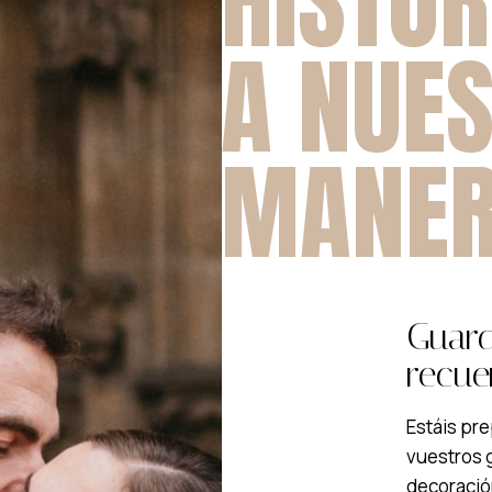
HISTOR
A NUE
MANE
Guar
recue
Estáis pr
vuestros g
decoración