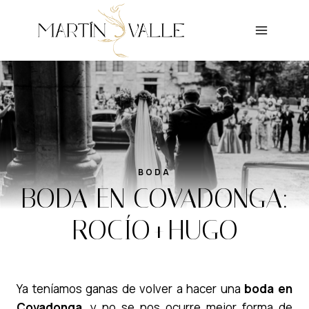
Saltar
al
contenido
BODA
BODA EN COVADONGA:
ROCÍO+HUGO
Ya teníamos ganas de volver a hacer una
boda en
Covadonga
, y no se nos ocurre mejor forma de